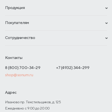
Продукция
Сертификаты
Покупателям
Гарантии
Рассрочка и кредит
Материалы и технологии
Сотрудничество
Обмен и возврат
Сроки изготовления
Франчайзинг
Доставка и оплата
Блог
Отельерам
Контакты
Как оформить заказ
Отзывы покупателей
Интернет-магазинам
Адреса магазинов
8 (800) 700-34-29
+7 (4932) 344-299
Оптовые продажи
shop@sonum.ru
Договор-оферты
Дизайнерам интерьеров
О производстве
Адрес
Иваново пр. Текстильщиков, д. 125
Ежедневно с 9:00 до 20:00