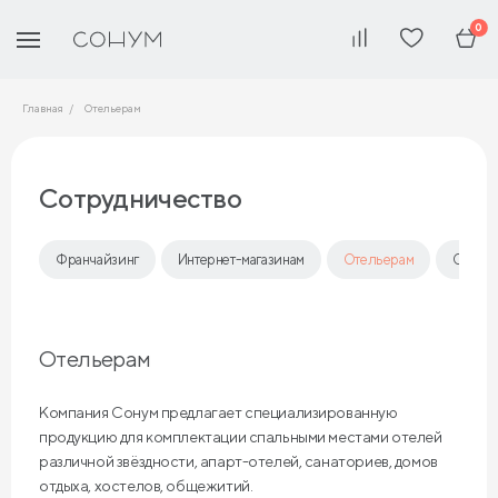
0
Главная
Отельерам
Сотрудничество
Франчайзинг
Интернет-магазинам
Отельерам
Опто
Отельерам
Компания Сонум предлагает специализированную
продукцию для комплектации спальными местами отелей
различной звёздности, апарт-отелей, санаториев, домов
отдыха, хостелов, общежитий.