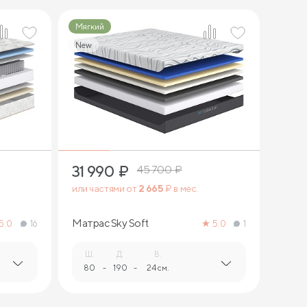
Мягкий
New
2
31 990
₽
45 700
₽
или частями от
2 665
₽ в мес.
Матрас Sky Soft
5.0
16
5.0
1
Ш.
Д.
В.
80
-
190
-
24 см.