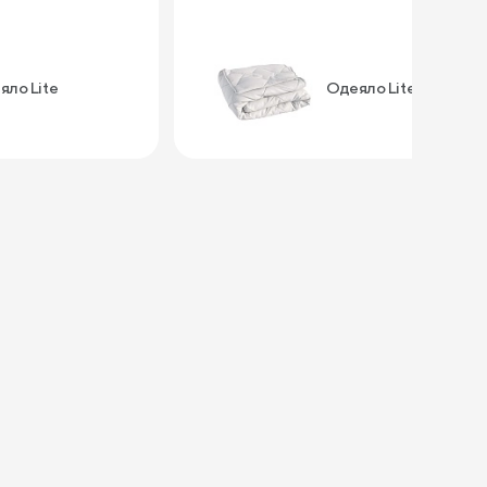
яло Lite
Одеяло Lite