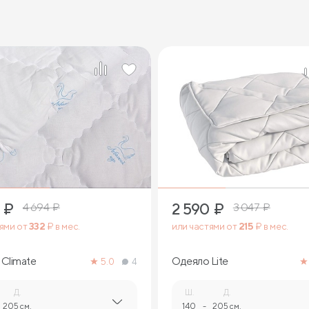
₽
2 590
₽
4 694
₽
3 047
₽
тями от
332
₽ в мес.
или частями от
215
₽ в мес.
Climate
Одеяло Lite
5.0
4
Д.
Ш.
Д.
205 см.
140
-
205 см.