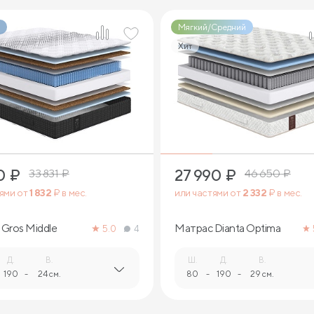
Мягкий/Средний
Хит
2
2
0
₽
27 990
₽
33 831
₽
46 650
₽
тями от
1 832
₽ в мес.
или частями от
2 332
₽ в мес.
Gros Middle
Матрас Dianta Optima
5.0
4
Д.
В.
Ш.
Д.
В.
190
-
24 см.
80
-
190
-
29 см.