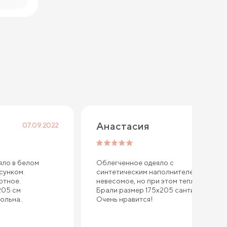
Анастасия
07.09.2022
15.11.2021
яло в белом
Облегченное одеяло с
сунком.
синтетическим наполнителем. Почти
ютное.
невесомое, но при этом теплое.
205 см
Брали размер 175х205 сантиметров.
вольна.
Очень нравится!