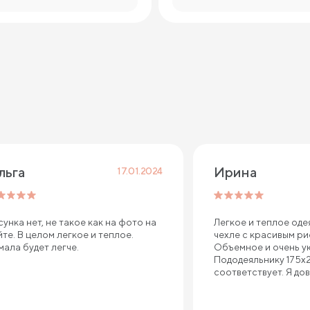
льга
Ирина
17.01.2024
сунка нет, не такое как на фото на
Легкое и теплое оде
йте. В целом легкое и теплое.
чехле с красивым ри
мала будет легче.
Объемное и очень у
Пододеяльнику 175х
соответствует. Я до