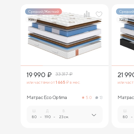
Средний/Жесткий
Средний
Хит
Хит
1
19 990
₽
21 99
33 317
₽
или частями от
1 665
₽ в мес.
или час
Матрас Eco Optima
Матрас 
5.0
13
Ш.
Д.
В.
Ш.
80
-
190
-
23 см.
80
-