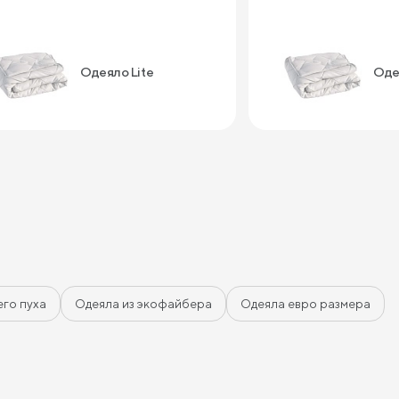
Одеяло Lite
Оде
его пуха
Одеяла из экофайбера
Одеяла евро размера