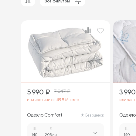
Все фильтры
Популярные
Сначала дешевые
Сначала дорогие
5 990
₽
3 990
7 047
₽
или частями от
499
₽ в мес.
или час
Одеяло Comfort
Одеяло 
Без оценок
Ш.
Д.
Ш.
140
-
205 см.
140
-