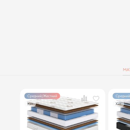
МА
Средний/Жесткий
Средний
Хит
Хит
1