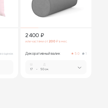
3
2 400
₽
или частями от
200
₽ в мес.
Декоративный валик
ез оценок
5.0
1
Ш.
Д.
17
-
50 см.