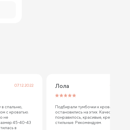
Лола
07.12.2022
05.11.2022
 в спальню,
Подбирали тумбочки к кровати,
ом с кроватью.
остановились на этих. Качество
о не
понравилось, красивые, крепкие и
размер 45-40-43
стильные. Рекомендуем.
тилась в