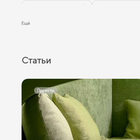
Темные прикроватные тумбы
Зеленые прикроват
Прикроватные тумбы графит
Желтые прикроватн
Ещё
Тумбы Дуб Сонома
Тумбы Ясень
Тумбы Каше
Тумбы с полкой
Тумбы с 1 ящиком
Статьи
Проекты