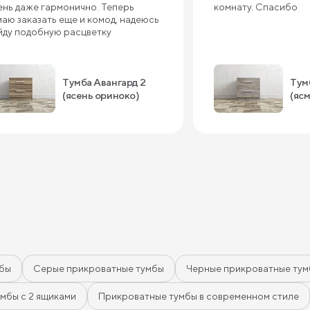
ень даже гармонично. Теперь
комнату. Спасибо
маю заказать еще и комод, надеюсь
йду подобную расцветку
Тумба Авангард 2
Тум
(ясень ориноко)
(яс
мбы
Серые прикроватные тумбы
Черные прикроватные ту
мбы с 2 ящиками
Прикроватные тумбы в современном стиле