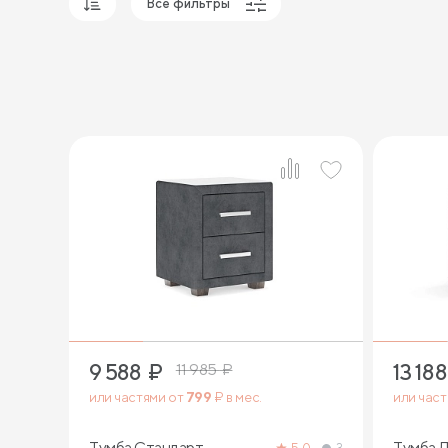
Все фильтры
Популярные
Сначала дешевые
Сначала дорогие
9 588
₽
13 188
11 985
₽
или частями от
799
₽ в мес.
или час
Тумба Стандарт
Тумба Л