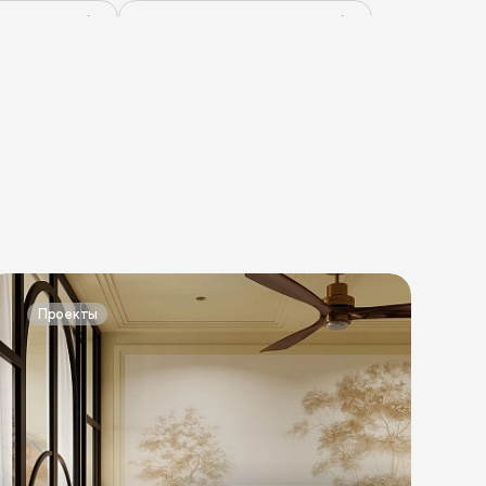
ватные тумбы
Светлые прикроватные тумбы
атные тумбы
Голубые прикроватные тумбы
жными ящиками
Маленькие тумбы
Проекты