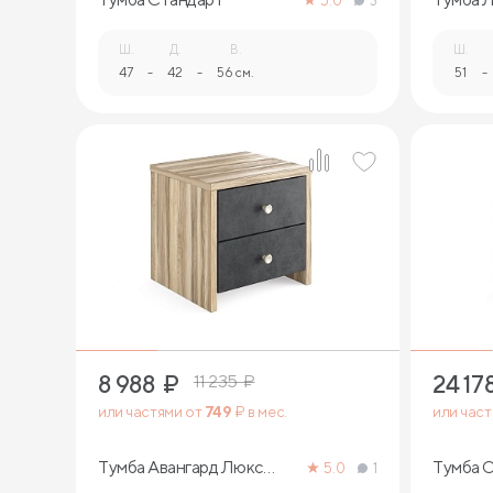
5.0
3
Ш.
Д.
В.
Ш.
47
-
42
-
56 см.
51
-
8 988
₽
24 17
11 235
₽
или частями от
749
₽ в мес.
или час
Тумба Авангард Люкс
Тумба 
5.0
1
(ясень ориноко)