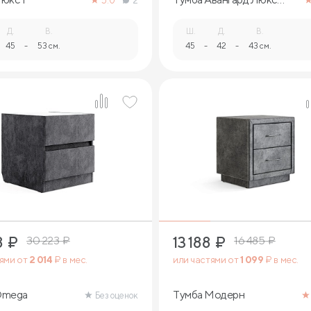
5.0
2
(ясмунд)
Д.
В.
Ш.
Д.
В.
45
-
53 см.
45
-
42
-
43 см.
8
₽
13 188
₽
30 223
₽
16 485
₽
тями от
2 014
₽ в мес.
или частями от
1 099
₽ в мес.
Omega
Тумба Модерн
Без оценок