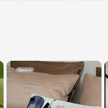
ные тумбы
Синие прикроватные тумбы
Коричневые прикро
ые тумбы
Красные прикроватные тумбы
Розовые прикров
мир
Тумбы Лофт
Классические тумбы
Тумбы с выдви
Проекты