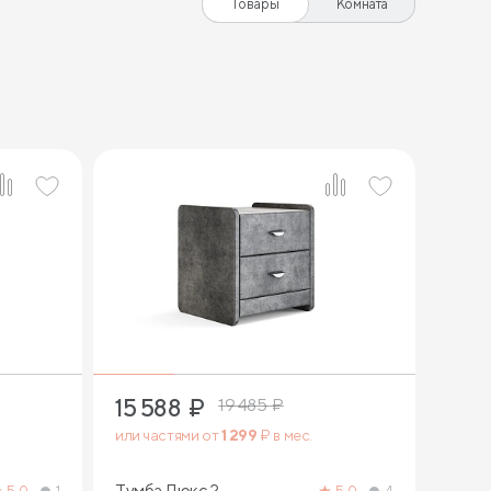
Товары
Комната
15 588
₽
19 485
₽
или частями от
1 299
₽ в мес.
Тумба Люкс 2