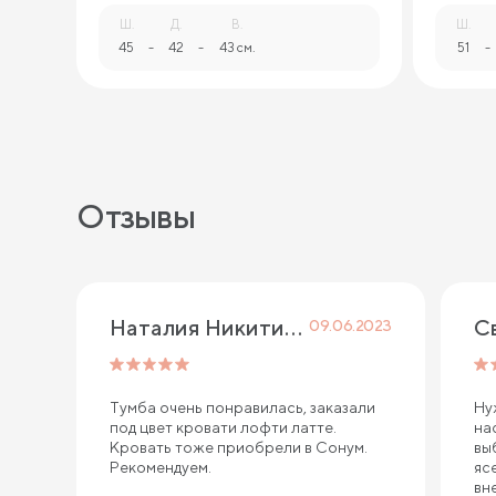
Ш.
Д.
В.
Ш.
45
-
42
-
43 см.
51
-
Отзывы
Наталия Никитина
С
09.06.2023
Тумба очень понравилась, заказали
Ну
под цвет кровати лофти латте.
на
Кровать тоже приобрели в Сонум.
вы
Рекомендуем.
яс
вн