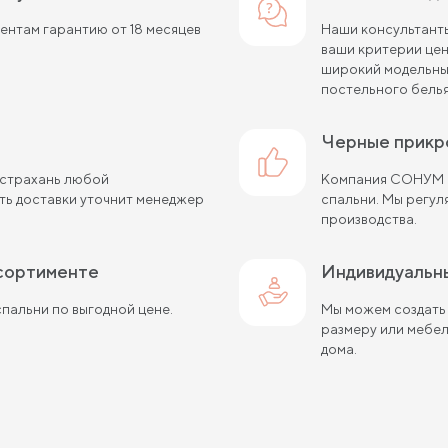
нтам гарантию от 18 месяцев
Наши консультант
ваши критерии це
широкий модельный
постельного белья
черные прик
Астрахань любой
Компания СОНУМ с
ть доставки уточнит менеджер
спальни. Мы регу
производства.
ссортименте
Индивидуальн
пальни по выгодной цене.
Мы можем создать
размеру или мебе
дома.