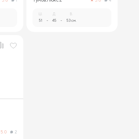
5.0
1
5.0
4
Ш.
Д.
В.
51
-
45
-
53 см.
5.0
2