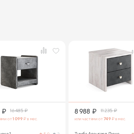
₽
8 988
₽
16 485
₽
11 235
₽
тями от
1 099
₽ в мес.
или частями от
749
₽ в мес.
юкс 1
Тумба Авангард Люкс