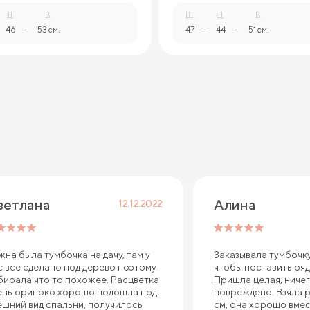
Д.
В.
Ш.
Д.
В.
46
-
53 см.
47
-
44
-
51 см.
ветлана
Алина
12.12.2022
жна была тумбочка на дачу, там у
Заказывала тумбочку
с все сделано под дерево поэтому
чтобы поставить ряд
бирала что то похожее. Расцветка
Пришла целая, ничег
ень ориноко хорошо подошла под
повреждено. Взяла 
ешний вид спальни, получилось
см, она хорошо вмес