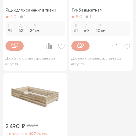
Ящик для хранения в ткани
Тумба выкатная
5.0
1
5.0
1
Ш.
Д.
В.
Ш.
Д.
В.
95
-
62
-
24 см.
61
-
60
-
20 см.
Доступно онлайн, доставка 22
Доступно онлайн, доставка 22
августа
августа
2 490
₽
3 557
₽
или частями от
207
₽ в мес.