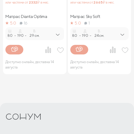
или частями от
2 332
₽ в мес.
или частями от
2 665
₽ в мес.
Матрас Dianta Optima
Матрас Sky Soft
5.0
16
5.0
1
Ш.
Д.
В.
Ш.
Д.
В.
80
-
190
-
29 см.
80
-
190
-
24 см.
Доступно онлайн, доставка 14
Доступно онлайн, доставка 14
августа
августа