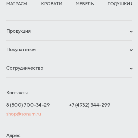
МАТРАСЫ
КРОВАТИ
МЕБЕЛЬ
ПОДУШКИ И 
Продукция
Сертификаты
Покупателям
Гарантии
Рассрочка и кредит
Материалы и технологии
Сотрудничество
Обмен и возврат
Сроки изготовления
Франчайзинг
Доставка и оплата
Блог
Отельерам
Контакты
Как оформить заказ
Отзывы покупателей
Интернет-магазинам
Адреса магазинов
8 (800) 700-34-29
+7 (4932) 344-299
Оптовые продажи
shop@sonum.ru
Договор-оферты
Дизайнерам интерьеров
О производстве
Адрес