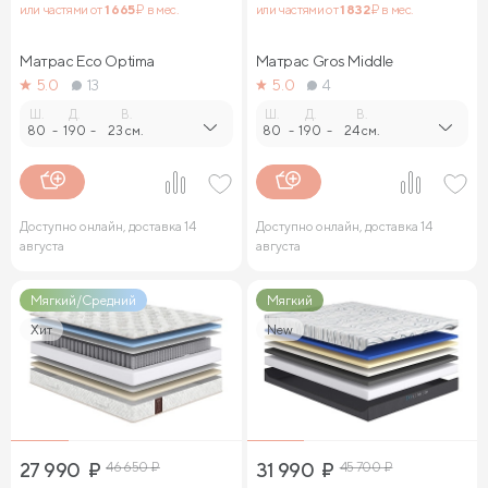
или частями от
1 665
₽ в мес.
или частями от
1 832
₽ в мес.
Матрас Eco Optima
Матрас Gros Middle
5.0
13
5.0
4
Ш.
Д.
В.
Ш.
Д.
В.
80
-
190
-
23 см.
80
-
190
-
24 см.
Доступно онлайн, доставка 14
Доступно онлайн, доставка 14
августа
августа
Мягкий/Средний
Мягкий
Хит
New
27 990
₽
46 650
₽
31 990
₽
45 700
₽