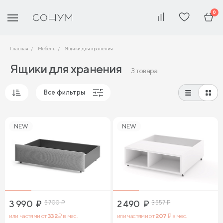
0
Главная
Мебель
Ящики для хранения
Ящики для хранения
3 товара
Все фильтры
Популярные
NEW
NEW
Сначала дешевые
Сначала дорогие
3 990
₽
5 700
₽
2 490
₽
3 557
₽
или частями от
332
₽ в мес.
или частями от
207
₽ в мес.