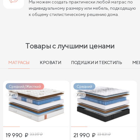
Мы можем создать практически любой матрас по
индивидуальному размеру или мебель, подходящую
к общему стилистическому решению дома.
Товары с лучшими ценами
МАТРАСЫ
КРОВАТИ
ПОДУШКИ И ТЕКСТИЛЬ
МЕ
Средний/Жесткий
Средний
Хит
Хит
19 990
₽
33 317
₽
21 990
₽
33 831
₽