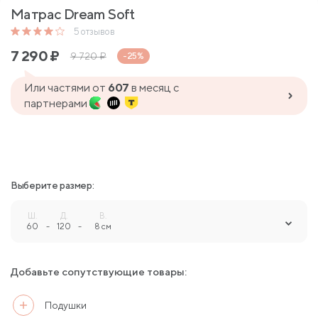
Матрас Dream Soft
5
отзывов
7 290
₽
9 720
₽
-25%
Или частями от
607
в месяц с
партнерами
Выберите размер:
Ш.
Д.
В.
60
-
120
-
8 см
Добавьте сопутствующие товары:
Подушки